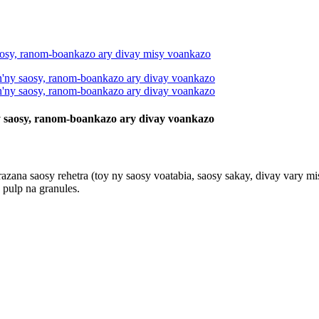
y saosy, ranom-boankazo ary divay voankazo
razana saosy rehetra (toy ny saosy voatabia, saosy sakay, divay vary m
 pulp na granules.