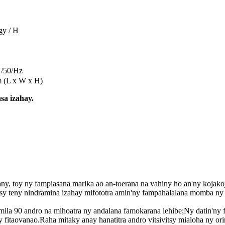
gy / H
V/50/Hz
(L x W x H)
sa izahay.
any, toy ny fampiasana marika ao an-toerana na vahiny ho an'ny kojako
 sy teny nindramina izahay mifototra amin'ny fampahalalana momba ny 
 mila 90 andro na mihoatra ny andalana famokarana lehibe;Ny datin'ny f
ny fitaovanao.Raha mitaky anay hanatitra andro vitsivitsy mialoha ny o