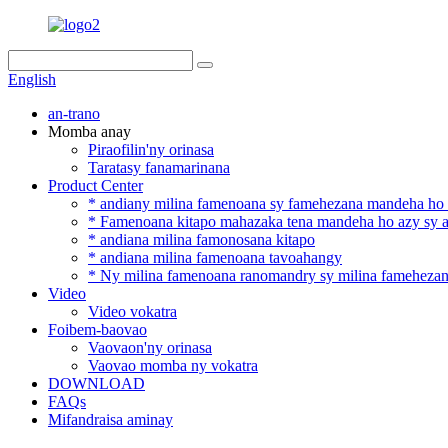
English
an-trano
Momba anay
Piraofilin'ny orinasa
Taratasy fanamarinana
Product Center
* andiany milina famenoana sy famehezana mandeha ho 
* Famenoana kitapo mahazaka tena mandeha ho azy sy an
* andiana milina famonosana kitapo
* andiana milina famenoana tavoahangy
* Ny milina famenoana ranomandry sy milina fameheza
Video
Video vokatra
Foibem-baovao
Vaovaon'ny orinasa
Vaovao momba ny vokatra
DOWNLOAD
FAQs
Mifandraisa aminay