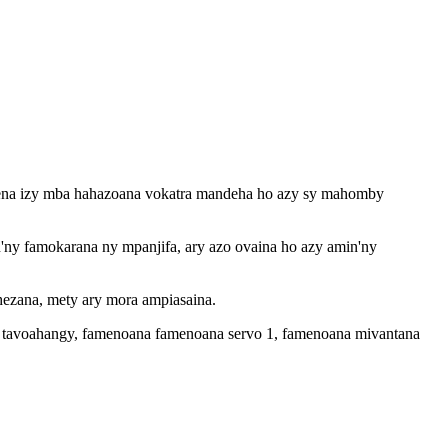
a tena izy mba hahazoana vokatra mandeha ho azy sy mahomby
an'ny famokarana ny mpanjifa, ary azo ovaina ho azy amin'ny
ehezana, mety ary mora ampiasaina.
ana tavoahangy, famenoana famenoana servo 1, famenoana mivantana