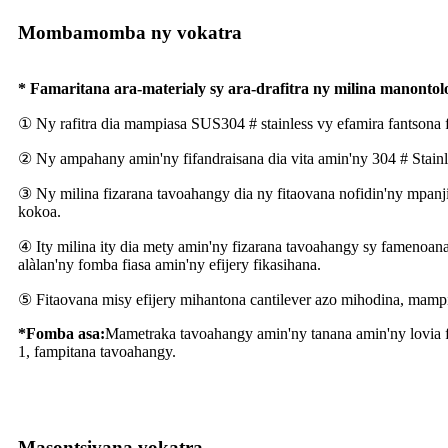
Mombamomba ny vokatra
* Famaritana ara-materialy sy ara-drafitra ny milina manontol
① Ny rafitra dia mampiasa SUS304 # stainless vy efamira fantsona 
② Ny ampahany amin'ny fifandraisana dia vita amin'ny 304 # Stainl
③ Ny milina fizarana tavoahangy dia ny fitaovana nofidin'ny mpan
kokoa.
④ Ity milina ity dia mety amin'ny fizarana tavoahangy sy famenoana
alàlan'ny fomba fiasa amin'ny efijery fikasihana.
⑤ Fitaovana misy efijery mihantona cantilever azo mihodina, mampia
*Fomba asa:
Mametraka tavoahangy amin'ny tanana amin'ny lovia f
1, fampitana tavoahangy.
Masontsivana vokatra