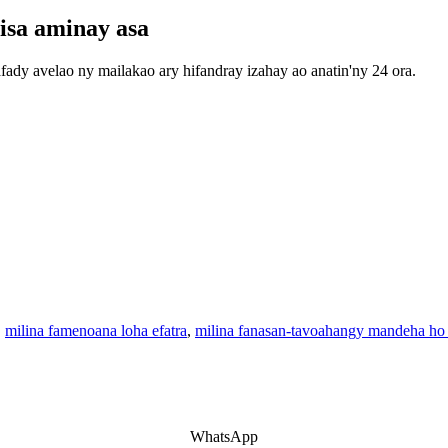
isa aminay asa
fady avelao ny mailakao ary hifandray izahay ao anatin'ny 24 ora.
,
milina famenoana loha efatra
,
milina fanasan-tavoahangy mandeha ho
WhatsApp