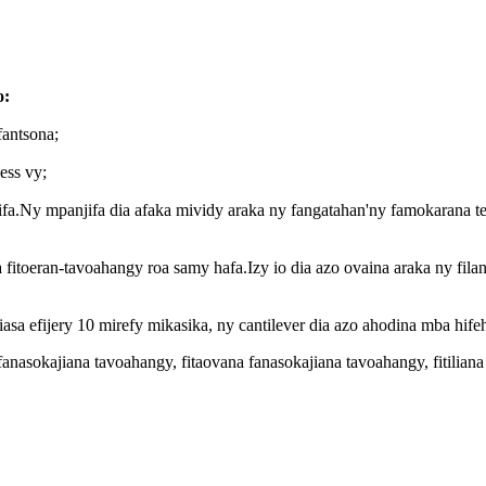
o:
fantsona;
ess vy;
jifa.Ny mpanjifa dia afaka mividy araka ny fangatahan'ny famokaran
 fitoeran-tavoahangy roa samy hafa.Izy io dia azo ovaina araka ny fil
sa efijery 10 mirefy mikasika, ny cantilever dia azo ahodina mba hif
anasokajiana tavoahangy, fitaovana fanasokajiana tavoahangy, fitili