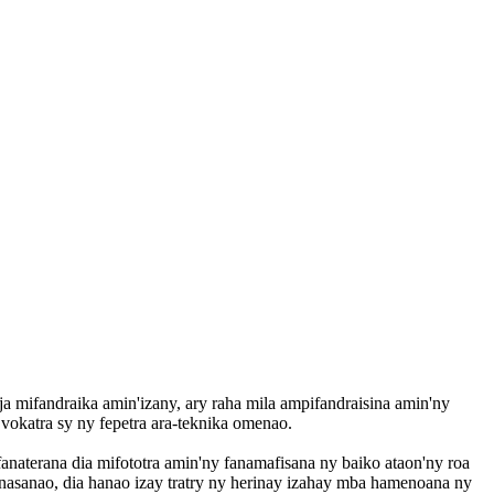
ja mifandraika amin'izany, ary raha mila ampifandraisina amin'ny
vokatra sy ny fepetra ara-teknika omenao.
anaterana dia mifototra amin'ny fanamafisana ny baiko ataon'ny roa
rinasanao, dia hanao izay tratry ny herinay izahay mba hamenoana ny