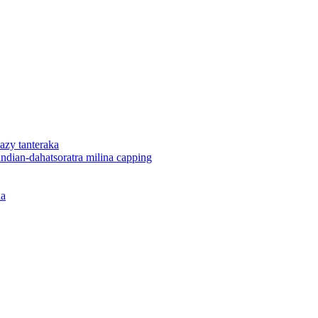
azy tanteraka
dian-dahatsoratra milina capping
na