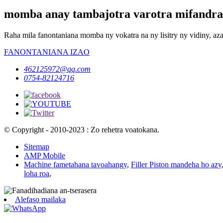
momba anay tambajotra varotra mifandra
Raha mila fanontaniana momba ny vokatra na ny lisitry ny vidiny, aza
FANONTANIANA IZAO
462125972@qq.com
0754-82124716
© Copyright - 2010-2023 : Zo rehetra voatokana.
Sitemap
AMP Mobile
Machine fametahana tavoahangy
,
Filler Piston mandeha ho azy
loha roa
,
Alefaso mailaka