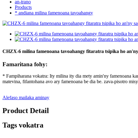
an-trano
Products
* andiana milina famenoana tavoahangy
CHZX-6 milina famenoana tavoahangy fitaratra tsipika ho an'n
Famaritana fohy:
* Fampiharana vokatra: Ity milina ity dia mety amin'ny famenoana ka
matevina, fifantohana avo ary famenoana be dia be. zava-pisotro misy
Alefaso mailaka aminay
Product Detail
Tags vokatra