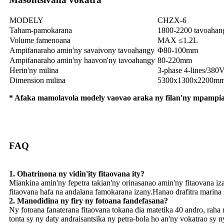
MODELY
CHZX-6
Taham-pamokarana
1800-2200 tavoahan
Volume famenoana
MAX ≤1.2L
Ampifanaraho amin'ny savaivony tavoahangy
Φ80-100mm
Ampifanaraho amin'ny haavon'ny tavoahangy
80-220mm
Herin'ny milina
3-phase 4-lines/380
Dimension milina
5300x1300x2200mm 
* Afaka mamolavola modely vaovao araka ny filan'ny mpampia
FAQ
1. Ohatrinona ny vidin'ity fitaovana ity?
Miankina amin'ny fepetra takian'ny orinasanao amin'ny fitaovana iz
fitaovana hafa na andalana famokarana izany.Hanao drafitra marina
2. Manodidina ny firy ny fotoana fandefasana?
Ny fotoana fanaterana fitaovana tokana dia matetika 40 andro, raha
tonta sy ny daty andraisantsika ny petra-bola ho an'ny vokatrao sy 