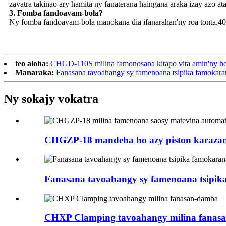
zavatra takinao ary hamita ny fanaterana haingana araka izay azo at
3. Fomba fandoavam-bola?
Ny fomba fandoavam-bola manokana dia ifanarahan'ny roa tonta.4
teo aloha:
CHGD-110S milina famonosana kitapo vita amin'ny hor
Manaraka:
Fanasana tavoahangy sy famenoana tsipika famokara
Ny sokajy vokatra
CHGZP-18 mandeha ho azy piston karazana 
Fanasana tavoahangy sy famenoana tsipik
CHXP Clamping tavoahangy milina fanas