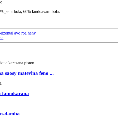
ao.
0% petra-bola, 60% fandoavam-bola.
izontal avo roa heny
na
saosy matevina feno ...
a famokarana
an-damba