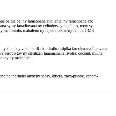
na be dia be, ny famenoana avo lenta, ny famenoana azo
vana sy ny fanadiovana ny cylinders sy pipelines, mety sy
iray manontolo, mahafeno ny fepetra takian'ny fenitra GMP.
 tahan'ny vokatra, dia handrafitra tsipika famokarana fitaovana
isotro toy ny sterilizer, fanamainana rivotra, coolant, milina
na toy ny mekanika.
noina indrindra amin'ny saosy, dibera, zava-pisotro, ranom-