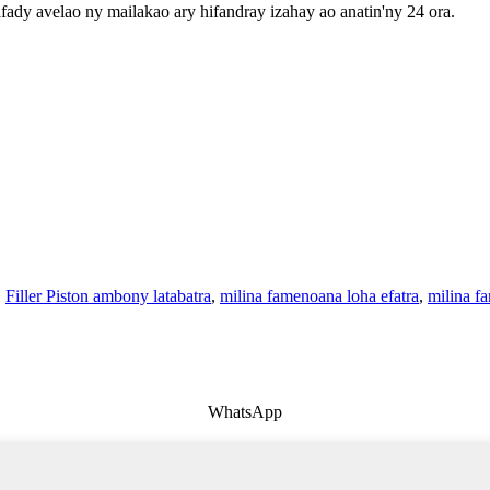
fady avelao ny mailakao ary hifandray izahay ao anatin'ny 24 ora.
,
Filler Piston ambony latabatra
,
milina famenoana loha efatra
,
milina f
WhatsApp