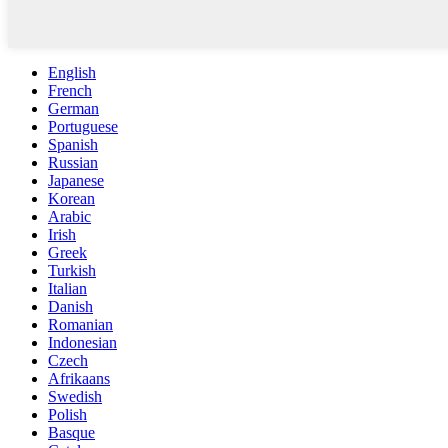
English
French
German
Portuguese
Spanish
Russian
Japanese
Korean
Arabic
Irish
Greek
Turkish
Italian
Danish
Romanian
Indonesian
Czech
Afrikaans
Swedish
Polish
Basque