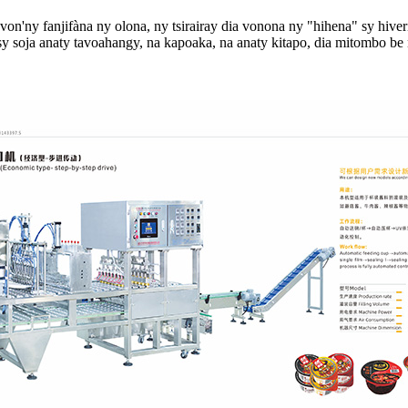
n'ny fanjifàna ny olona, ​​ny tsirairay dia vonona ny "hihena" sy hive
sy soja anaty tavoahangy, na kapoaka, na anaty kitapo, dia mitombo b