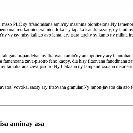
a-maso PLC sy fifandraisana amin'ny masinina olombelona.Ny famenoa
amenoana ireo kaontenera miendrika tsy tapaka isan-karazany, ny fandra
'ny vy tsy misy kalitao avo lenta, ary tsara tarehy sy kanto ny milina 
fainganam-pandehan'ny fitaovana amin'ny ankapobeny ary hiantohana ny
amenoana zava-pisotro feno kaopy, dia hisy fitaovana fanodinana zava-p
e ny famokarana zava-pisotro Ny fitakiana ny fampandrosoana maoderi
ra, vovoka, saosy ary fitaovana granular.Ny ranon-javatra dia azo fe
isa aminay asa