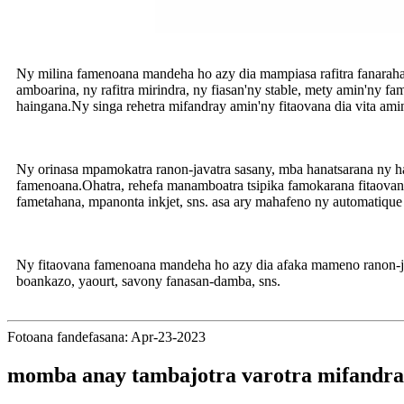
Ny milina famenoana mandeha ho azy dia mampiasa rafitra fanarah
amboarina, ny rafitra mirindra, ny fiasan'ny stable, mety amin'ny f
haingana.Ny singa rehetra mifandray amin'ny fitaovana dia vita amin
Ny orinasa mpamokatra ranon-javatra sasany, mba hanatsarana ny ha
famenoana.Ohatra, rehefa manamboatra tsipika famokarana fitaovana f
fametahana, mpanonta inkjet, sns. asa ary mahafeno ny automatiqu
Ny fitaovana famenoana mandeha ho azy dia afaka mameno ranon-javat
boankazo, yaourt, savony fanasan-damba, sns.
Fotoana fandefasana: Apr-23-2023
momba anay tambajotra varotra mifandra