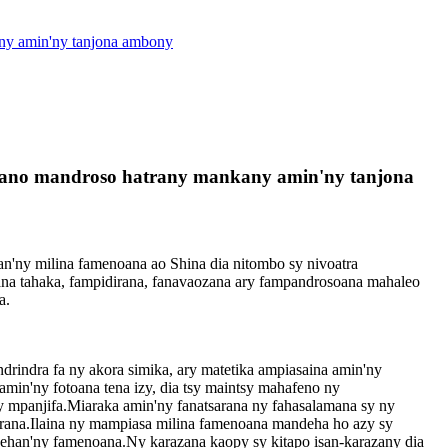
any amin'ny tanjona ambony
trano mandroso hatrany mankany amin'ny tanjona
an'ny milina famenoana ao Shina dia nitombo sy nivoatra
akana tahaka, fampidirana, fanavaozana ary fampandrosoana mahaleo
a.
drindra fa ny akora simika, ary matetika ampiasaina amin'ny
 amin'ny fotoana tena izy, dia tsy maintsy mahafeno ny
y mpanjifa.Miaraka amin'ny fanatsarana ny fahasalamana sy ny
okarana.Ilaina ny mampiasa milina famenoana mandeha ho azy sy
ehan'ny famenoana.Ny karazana kaopy sy kitapo isan-karazany dia