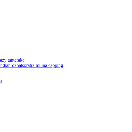
azy tanteraka
dian-dahatsoratra milina capping
na