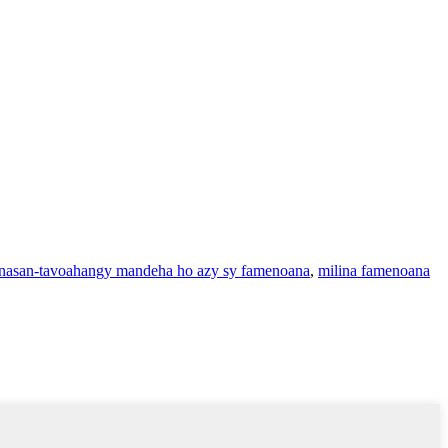
anasan-tavoahangy mandeha ho azy sy famenoana
,
milina famenoana