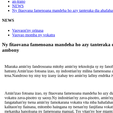
an-trano
NEWS
Ny fitaovana famenoana mandeha ho azy tanteraka dia ahafaha
NEWS
Vaovaon'ny orinasa
Vaovao momba ny vokatra
Ny fitaovana famenoana mandeha ho azy tanteraka 
ambony
Miaraka amin'ny fandrosoana mitohy amin'ny teknolojia sy ny fanoh
hatrany.Amin'izao fotoana izao, ny indostrian'ny milina famenoana
tena.Nandroso tsy nisy toy izany izahay teo amin'ny lafiny endrika 
Amin'izao fotoana izao, ny fitaovana famenoana mandeha ho azy dia 
vokatra zava-pisotro sy saosy.Ny indostrian'ny zava-pisotro, amin'n
fangatahan'ny tsena amin'ny famokarana vokatra vita mba hahafaha
kalitaon'ny fiainana, mitombo haingana ny tsenan'ny fanjifana voka
mekanika hanoloana ny famenoana manual, Tsy vitan'ny hoe mianto