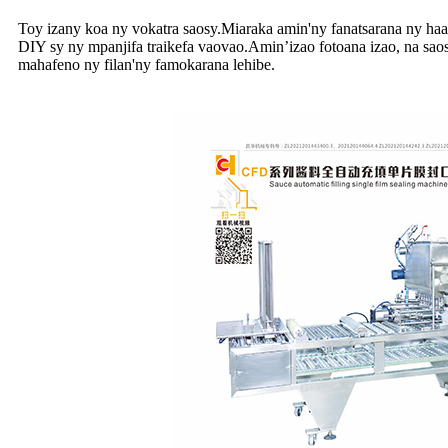
Toy izany koa ny vokatra saosy.Miaraka amin'ny fanatsarana ny haavo
DIY sy ny mpanjifa traikefa vaovao.Amin’izao fotoana izao, na sao
mahafeno ny filan'ny famokarana lehibe.