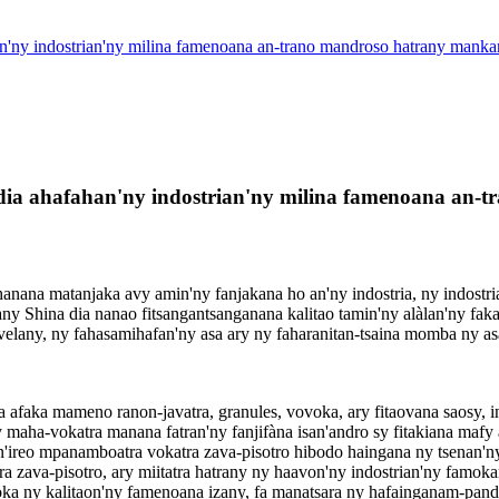
n'ny indostrian'ny milina famenoana an-trano mandroso hatrany mank
dia ahafahan'ny indostrian'ny milina famenoana an-
anana matanjaka avy amin'ny fanjakana ho an'ny indostria, ny indostri
 any Shina dia nanao fitsangantsanganana kalitao tamin'ny alàlan'ny f
ivelany, ny fahasamihafan'ny asa ary ny faharanitan-tsaina momba ny as
afaka mameno ranon-javatra, granules, vovoka, ary fitaovana saosy, in
y maha-vokatra manana fatran'ny fanjifàna isan'andro sy fitakiana mafy
n'ireo mpanamboatra vokatra zava-pisotro hibodo haingana ny tsenan'n
tra zava-pisotro, ary miitatra hatrany ny haavon'ny indostrian'ny fam
ka ny kalitaon'ny famenoana izany, fa manatsara ny hafainganam-pand