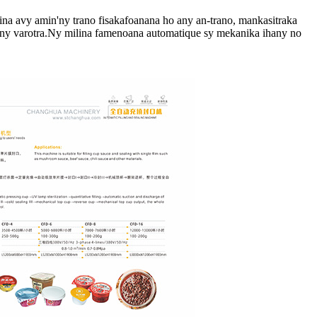
rina avy amin'ny trano fisakafoanana ho any an-trano, mankasitraka
e ny varotra.Ny milina famenoana automatique sy mekanika ihany no