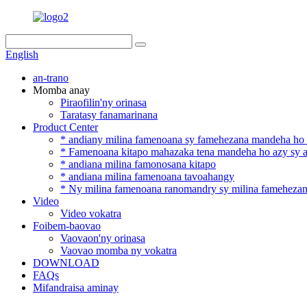
English
an-trano
Momba anay
Piraofilin'ny orinasa
Taratasy fanamarinana
Product Center
* andiany milina famenoana sy famehezana mandeha ho 
* Famenoana kitapo mahazaka tena mandeha ho azy sy an
* andiana milina famonosana kitapo
* andiana milina famenoana tavoahangy
* Ny milina famenoana ranomandry sy milina fameheza
Video
Video vokatra
Foibem-baovao
Vaovaon'ny orinasa
Vaovao momba ny vokatra
DOWNLOAD
FAQs
Mifandraisa aminay